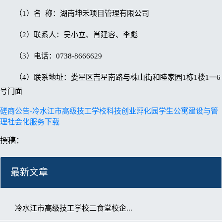
（1）名 称：湖南坤禾项目管理有限公司
（2）联系人：吴小立、肖建容、李彪
（3）电话：0738-8666629
（4）联系地址：娄星区吉星南路与株山街和睦家园1栋1楼1一6
号门面
磋商公告-冷水江市高级技工学校科技创业孵化园学生公寓建设与管
理社会化服务
下载
撰稿：
最新文章
冷水江市高级技工学校二食堂校企...