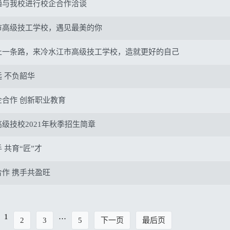
通与我校进行校企合作洽谈
市高级技工学校，遇见最美的你
止一条路，来冷水江市高级技工学校，造就更好的自己
 不负韶华
企合作 创新职业教育
级技校2021年秋季招生简章
 共育“匠”才
作 携手共盈旺
1
…
2
3
5
下一页
最后页