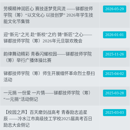
劳模精神润匠心 赛技逐梦竞风流 ——锑都技师
2026-05-29
学院（筹）“以文化心 以技创梦” 2026年学生技
能文化节集锦
迎“新元”之光 赴“新校”之约 铸“新匠”之心——
2026-01-01
锑都技师学院（筹）2026年元旦联欢晚会
韵律舞动精彩 青春闪耀校园——锑都技师学院
2025-11-26
（筹）举行广播体操比赛
锑都技师学院（筹）师生开展缅怀革命烈士祭扫
2025-04-02
活动
一元捐 一份爱 一片情——锑都技师学院（筹）
2025-03-28
“一元捐”活动侧记
【校园之声】百天磨剑战高考 青春励志追星
2025-03-03
辰 ——冷水江市高级技工学校2025届高考百日
励志大会侧记