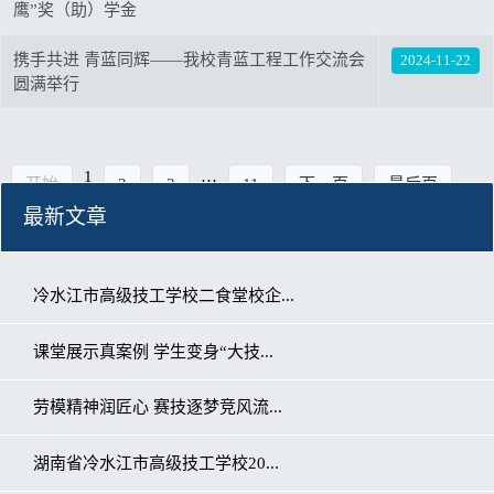
鹰”奖（助）学金
携手共进 青蓝同辉——我校青蓝工程工作交流会
2024-11-22
圆满举行
1
…
开始
2
3
11
下一页
最后页
最新文章
冷水江市高级技工学校二食堂校企...
课堂展示真案例 学生变身“大技...
劳模精神润匠心 赛技逐梦竞风流...
湖南省冷水江市高级技工学校20...