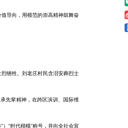
价值导向，用模范的崇高精神鼓舞奋
壮烈牺牲。刘老庄村民含泪安葬烈士
承先辈精神，在跨区演训、国际维
）“时代楷模”称号，并向全社会宣