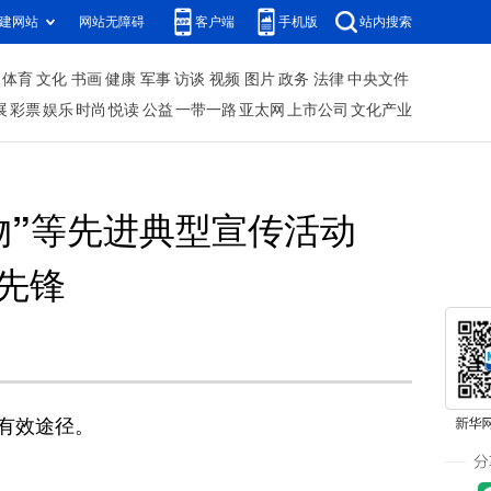
建网站
网站无障碍
客户端
手机版
站内搜索
体育
文化
书画
健康
军事
访谈
视频
图片
政务
法律
中央文件
展
彩票
娱乐
时尚
悦读
公益
一带一路
亚太网
上市公司
文化产业
物”等先进典型宣传活动
先锋
有效途径。